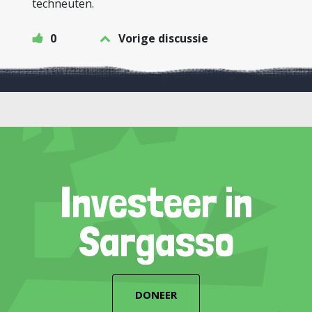
techneuten.
0
Vorige discussie
Investeer in
Sargasso
DONEER