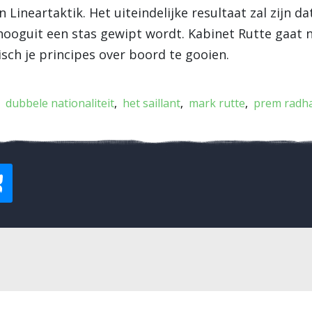
Lineartaktik. Het uiteindelijke resultaat zal zijn da
hooguit een stas gewipt wordt. Kabinet Rutte gaat n
ch je principes over boord te gooien.
dubbele nationaliteit
het saillant
mark rutte
prem radh