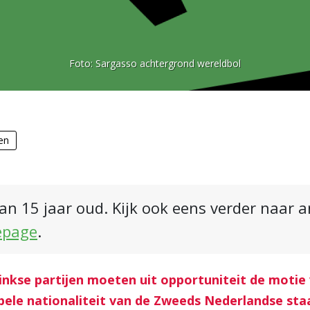
Foto:
Sargasso achtergrond wereldbol
en
an 15 jaar oud. Kijk ook eens verder naar 
epage
.
inkse partijen moeten uit opportuniteit de motie
bele nationaliteit van de Zweeds Nederlandse staa