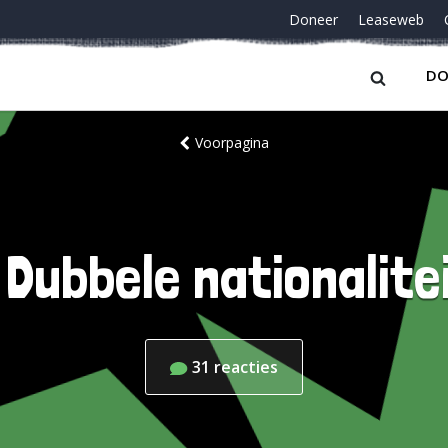
Doneer
Leaseweb
DO
Voorpagina
| Dubbele nationalite
31
reacties