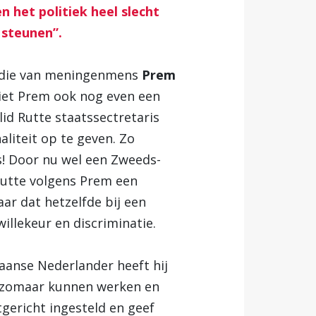
n het politiek heel slecht
 steunen”.
r die van meningenmens
Prem
s liet Prem ook nog even een
id Rutte staatssectretaris
liteit op te geven. Zo
! Door nu wel een Zweeds-
Rutte volgens Prem een
ar dat hetzelfde bij een
illekeur en discriminatie.
ikaanse Nederlander heeft hij
ou zomaar kunnen werken en
tgericht ingesteld en geef