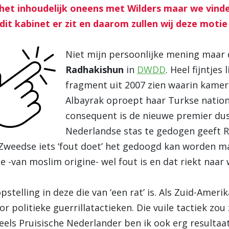
 het inhoudelijk oneens met Wilders maar we vinde
dit kabinet er zit en daarom zullen wij deze motie
Niet mijn persoonlijke mening maa
Radhakishun
in
DWDD
. Heel fijntje
fragment uit 2007 zien waarin kamerl
Albayrak oproept haar Turkse nationa
consequent is de nieuwe premier dus
Nederlandse stas te gedogen geeft 
 Zweedse iets ‘fout doet’ het gedoogd kan worden ma
-van moslim origine- wel fout is en dat riekt naar w
opstelling in deze die van ‘een rat’ is. Als Zuid-Amer
or politieke guerrillatactieken. Die vuile tactiek z
eels Pruisische Nederlander ben ik ook erg resultaa