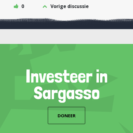
0
Vorige discussie
Investeer in
Sargasso
DONEER