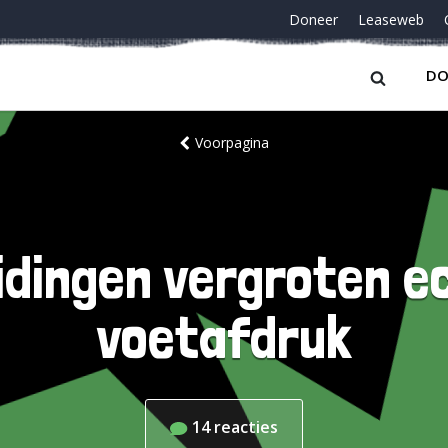
Doneer
Leaseweb
DO
Voorpagina
dingen vergroten e
voetafdruk
14
reacties