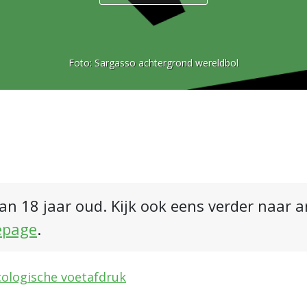
Foto:
Sargasso achtergrond wereldbol
an 18 jaar oud. Kijk ook eens verder naar 
epage
.
cologische voetafdruk