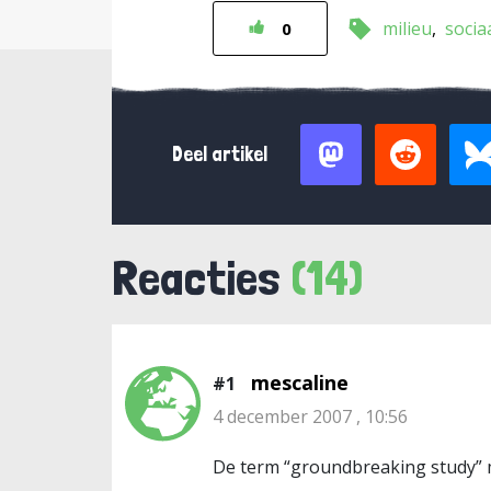
milieu
socia
0
Deel artikel
Reacties
(14)
mescaline
#1
4 december 2007 , 10:56
De term “groundbreaking study” m