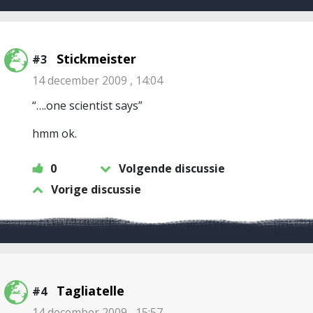
Stickmeister
#3
14 december 2009 , 14:04
“….one scientist says”
hmm ok.
0
Volgende discussie
Vorige discussie
Tagliatelle
#4
14 december 2009 , 15:57