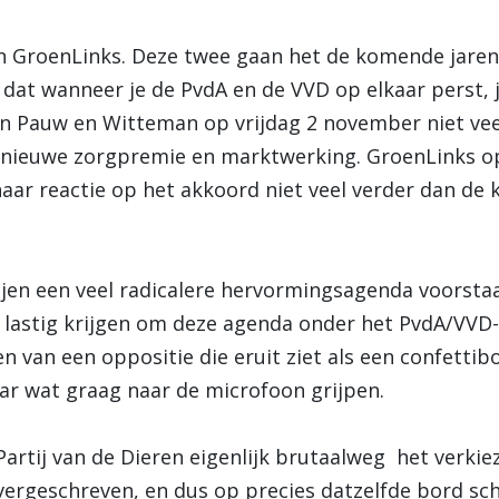
GroenLinks. Deze twee gaan het de komende jaren h
dat wanneer je de PvdA en de VVD op elkaar perst, je
an Pauw en Witteman op vrijdag 2 november niet vee
e nieuwe zorgpremie en marktwerking. GroenLinks op
ar reactie op het akkoord niet veel verder dan de k
tijen een veel radicalere hervormingsagenda voorsta
 lastig krijgen om deze agenda onder het PvdA/VVD-
 van een oppositie die eruit ziet als een confettibo
ar wat graag naar de microfoon grijpen.
Partij van de Dieren eigenlijk brutaalweg het verk
rgeschreven, en dus op precies datzelfde bord schaa