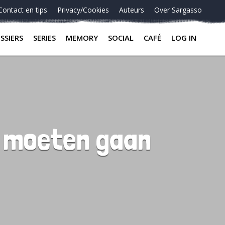
Contact en tips
Privacy/Cookies
Auteurs
Over Sargasso
SSIERS
SERIES
MEMORY
SOCIAL
CAFÉ
LOG IN
en moeten gaan