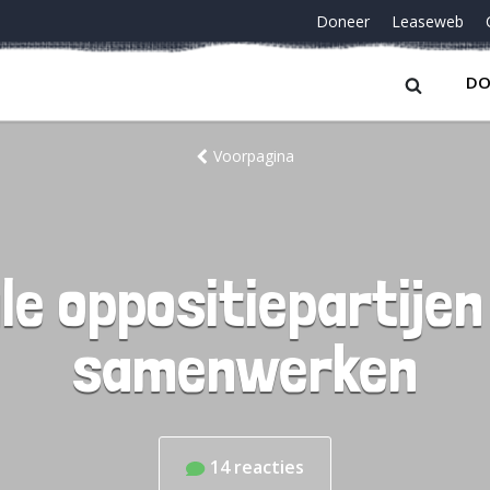
Doneer
Leaseweb
DO
Voorpagina
ale oppositiepartij
samenwerken
14
reacties