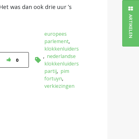
(Het was dan ook drie uur ’s
ARTIKELEN
europees
parlement
klokkenluiders
nederlandse
0
klokkenluiders
partij
pim
fortuyn
verkiezingen