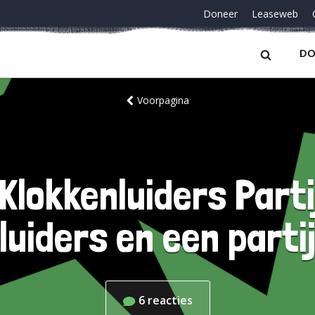
Doneer
Leaseweb
DO
Voorpagina
lokkenluiders Parti
luiders en een parti
6
reacties