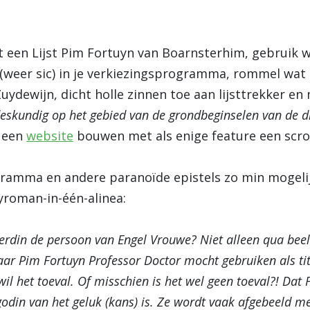
 een Lijst Pim Fortuyn van Boarnsterhim, gebruik 
(weer sic) in je verkiezingsprogramma, rommel wat
ydewijn, dicht holle zinnen toe aan lijsttrekker en
 deskundig op het gebied van de grondbeginselen van de d
e een
website
bouwen met als enige feature een scro
gramma en andere paranoïde epistels zo min mogelijk
yroman-in-één-alinea:
erdin de persoon van Engel Vrouwe? Niet alleen qua beel
aar Pim Fortuyn Professor Doctor mocht gebruiken als t
il het toeval. Of misschien is het wel geen toeval?! Da
din van het geluk (kans) is. Ze wordt vaak afgebeeld me