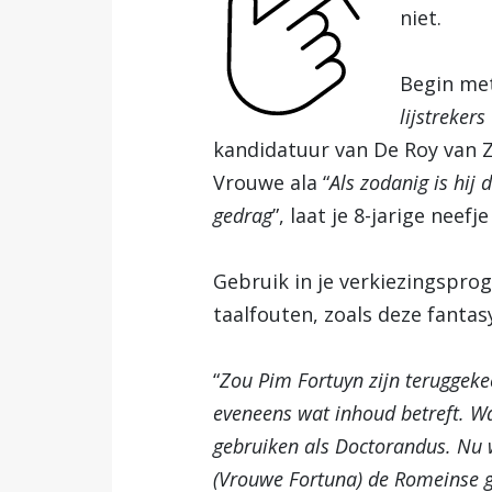
niet.
Begin met
lijstrekers
kandidatuur van De Roy van Zu
Vrouwe ala “
Als zodanig is hij
gedrag
”, laat je 8-jarige neefj
Gebruik in je verkiezingspro
taalfouten, zoals deze fantas
“
Zou Pim Fortuyn zijn teruggeke
eveneens wat inhoud betreft. W
gebruiken als Doctorandus. Nu w
(Vrouwe Fortuna) de Romeinse go