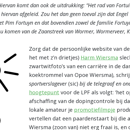
Hiervan komt dan ook de uitdrukking: “Het rad van Fortu
 hiervan afgeleid. Zou het dan geen toeval zijn dat Enge
et Pim Fortuyn en dat bovendien zowel de familie Fortuy
ieu komen van de Zaanstreek van Wormer, Wormerveer, 
Zorg dat de persoonlijke website van de 
het met z’n drietjes)
Harm Wiersma
slec
zwartwitfoto’s van een carrière in de d
koektrommel van Opoe Wiersma), schrijf 
sportverslagever
(sic)
bij de telegraaf en o
hoogtepunt
voor de LPF als volgt: ‘het
afschaffing van de dopingcontrole bij d
lokale amateur je
promotiefilmpje
produ
vertellen dat een paardenstaart bij die a
Wiersma (zoon van) niet erg fraai is, en 