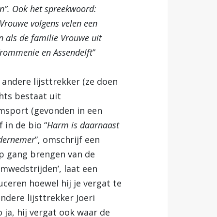
in”. Ook het spreekwoord:
l Vrouwe volgens velen een
n als de familie Vrouwe uit
Krommenie en Assendelft
”
andere lijsttrekker (ze doen
hts bestaat uit
amsport (gevonden in een
in de bio “
Harm is daarnaast
ndernemer
”, omschrijf een
 op gang brengen van de
amwedstrijden’, laat een
ceren hoewel hij je vergat te
ndere lijsttrekker Joeri
o ja, hij vergat ook waar de