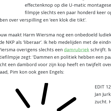
effectenknop op die U-matic montageset 
filmpje slechts een paar honderd keer 
n over verspilling en ‘een klok die tikt’.
uw maakt Harm Wiersma nog een onbedoeld ludieke ui
de NKP als ‘liberaar’. Ik heb medelijden met de eind
Wiersma overigens slechts een
damrubriek
schrijft. 
efilmpje zegt: ‘Dammen en politiek hebben een paa
 écht een dambord voor zijn kop heeft en twijfelt ov
aad, Pim kon ook geen Engels:
EDIT 12
Jan Jur
zucht. H