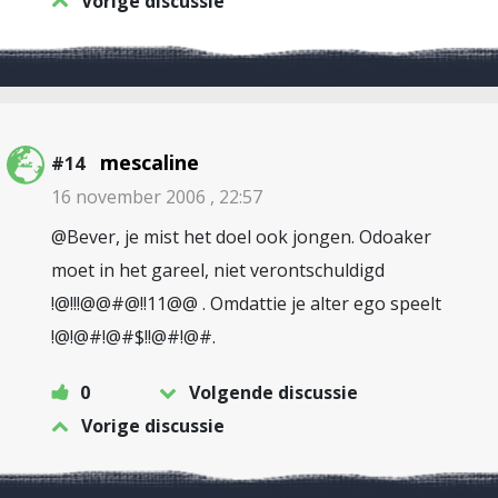
Vorige discussie
mescaline
#14
16 november 2006 , 22:57
@Bever, je mist het doel ook jongen. Odoaker
moet in het gareel, niet verontschuldigd
!@!!!@@#@!!11@@ . Omdattie je alter ego speelt
!@!@#!@#$!!@#!@#.
0
Volgende discussie
Vorige discussie