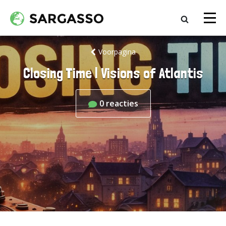
Voorpagina
Closing Time | Visions of Atlantis
0
reacties