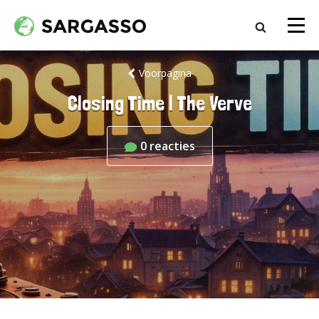
Voorpagina
Closing Time | The Verve
0
reacties