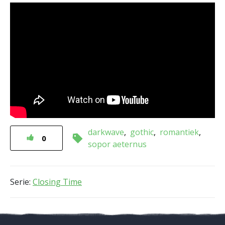
darkwave
gothic
romantiek
0
sopor aeternus
Serie:
Closing Time