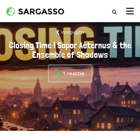
Voorpagina
Closing Time | Sopor Aeternus & the
Ensemble of Shadows
1
reactie