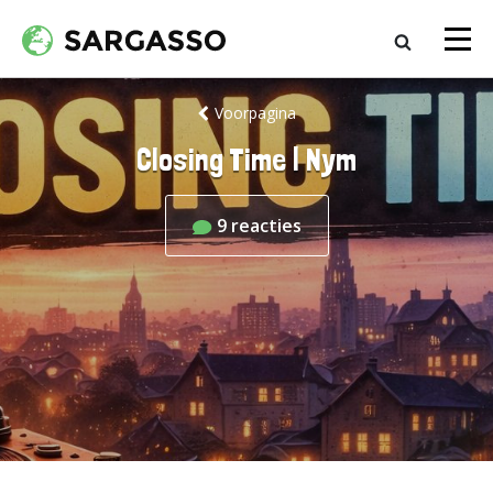
Voorpagina
Closing Time | Nym
9
reacties