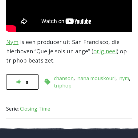
Nym
is een producer uit San Francisco, die
hierboven “Que je sois un ange” (
origineel
) op
triphop beats zet.
chanson
nana mouskouri
nym
0
triphop
Serie:
Closing Time