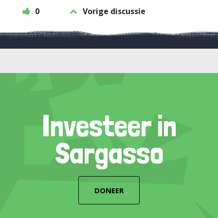
0
Vorige discussie
Investeer in
Sargasso
DONEER