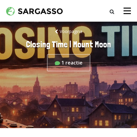
Voorpagina
Closing Time | Mount Moon
1
reactie