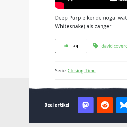
Deep Purple kende nogal wat w
Whitesnake) als zanger.
david cover
+4
Serie:
Closing Time
Deel artikel