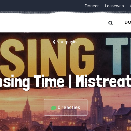
Doneer
Leaseweb
DO
Voorpagina
osing Time | Mistrea
0
reacties