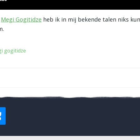
s
Megi Gogitidze
heb ik in mij bekende talen niks ku
m.
i gogitidze