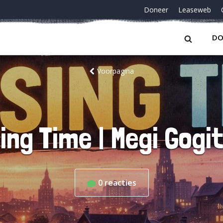
Doneer
Leaseweb
DO
Voorpagina
ing Time | Megi Gogi
0
reacties