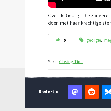
Over de Georgische zangere
doen met haar krachtige ste
georgië
meg
0
Serie:
Closing Time
Deel artikel