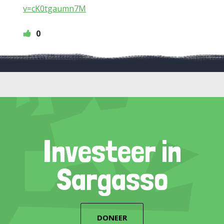
v=cK0tgaumn7M
0
Investeer in
Sargasso
DONEER