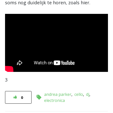
soms nog duidelijk te horen, zoals hier.
3
andrea parker
cello
dj
0
electronica