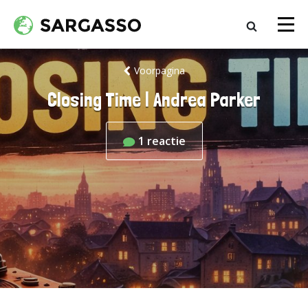
Voorpagina
Closing Time | Andrea Parker
1
reactie