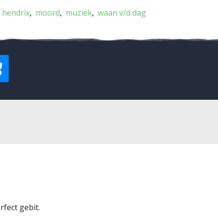
i hendrix
moord
muziek
waan v/d dag
rfect gebit.