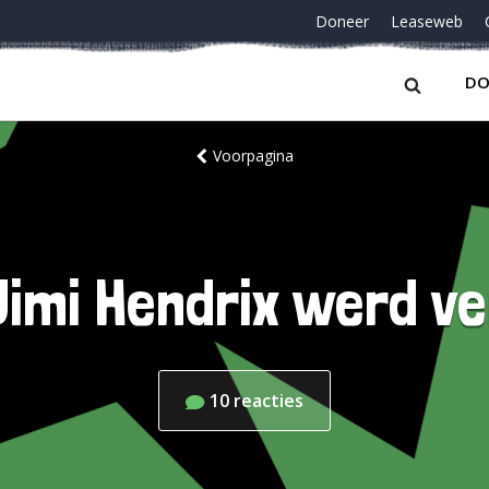
Doneer
Leaseweb
DO
Voorpagina
 Jimi Hendrix werd v
10
reacties