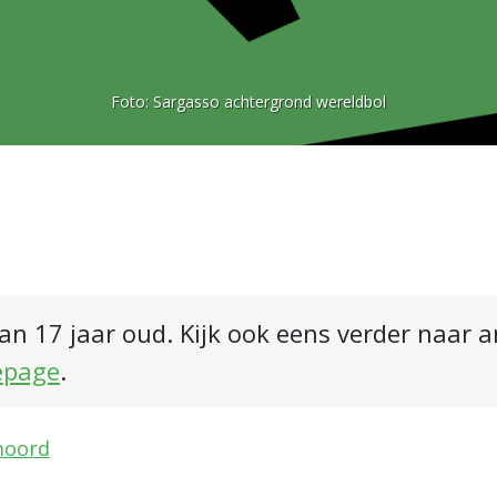
Foto:
Sargasso achtergrond wereldbol
an 17 jaar oud. Kijk ook eens verder naar 
epage
.
moord