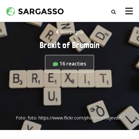
Voorpagina
Brexit of Bremain
16
reacties
Foto:
foto: https://www.flickr.com/photos/jeffdjevdet/