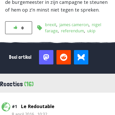
de burgemeester in zijn campagne te steunen
of hem op z’n minst niet tegen te spreken.
brexit
james cameron
nigel
0
farage
referendum
ukip
Deel artikel
Reacties
(16)
Le Redoutable
#1
8 april 2016 , 10:32