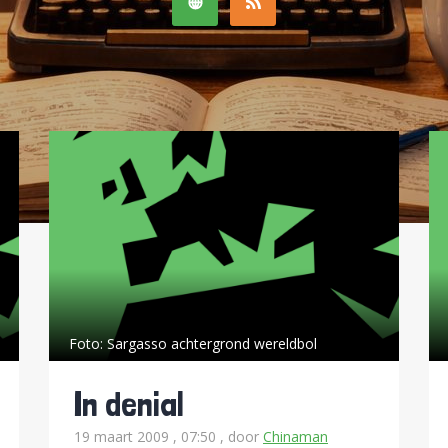
Foto:
Sargasso achtergrond wereldbol
In denial
19 maart 2009 , 07:50
, door
Chinaman