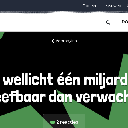
Doneer
Leaseweb
DO
Voorpagina
t wellicht één miljard
eefbaar dan verwac
2
reacties