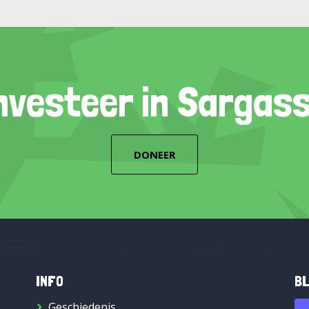
nvesteer in Sargas
DONEER
INFO
BL
Geschiedenis