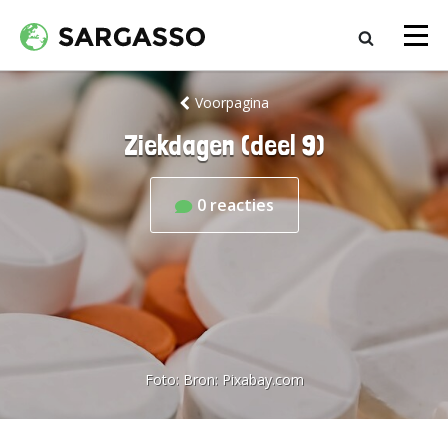
Voorpagina
Ziekdagen (deel 9)
0
reacties
Foto:
Bron: Pixabay.com