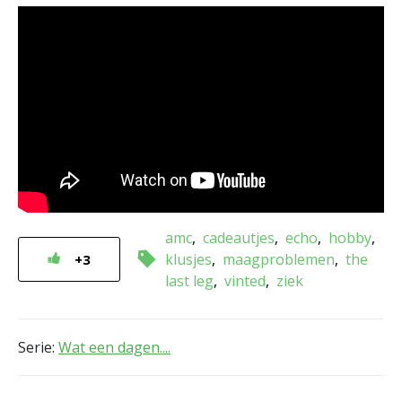
amc
cadeautjes
echo
hobby
klusjes
maagproblemen
the
+3
last leg
vinted
ziek
Serie:
Wat een dagen....