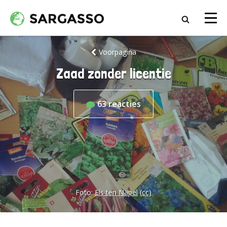
Voorpagina
Zaad zonder licentie
63
reacties
Foto:
Els ten Napel
(cc)