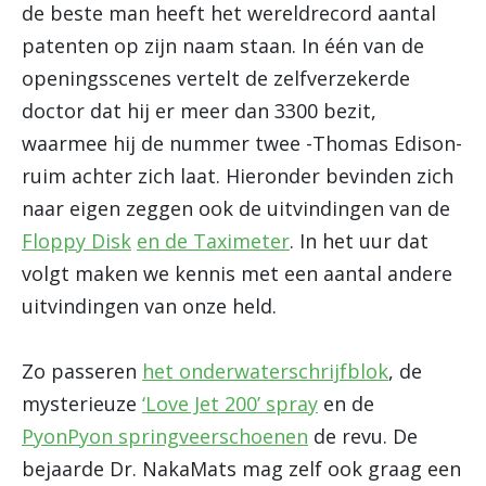
de beste man heeft het wereldrecord aantal
patenten op zijn naam staan. In één van de
openingsscenes vertelt de zelfverzekerde
doctor dat hij er meer dan 3300 bezit,
waarmee hij de nummer twee -Thomas Edison-
ruim achter zich laat. Hieronder bevinden zich
naar eigen zeggen ook de uitvindingen van de
Floppy Disk
en de Taximeter
. In het uur dat
volgt maken we kennis met een aantal andere
uitvindingen van onze held.
Zo passeren
het onderwaterschrijfblok
, de
mysterieuze
‘Love Jet 200’ spray
en de
PyonPyon springveerschoenen
de revu. De
bejaarde Dr. NakaMats mag zelf ook graag een