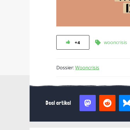
wooncrisis
+4
Dossier:
Wooncrisis
Deel artikel