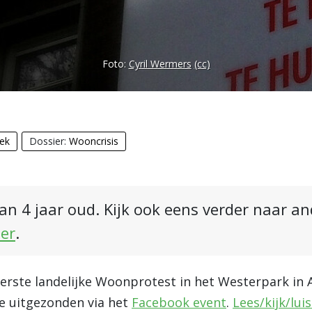
Foto:
Cyril Wermers
(cc)
iek
Dossier:
Wooncrisis
an 4 jaar oud. Kijk ook eens verder naar a
ier
.
eerste landelijke Woonprotest in het Westerpark in
 uitgezonden via het
Facebook event
.
Lees/kijk/luis