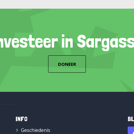
nvesteer in Sargas
DONEER
INFO
BL
Geschiedenis