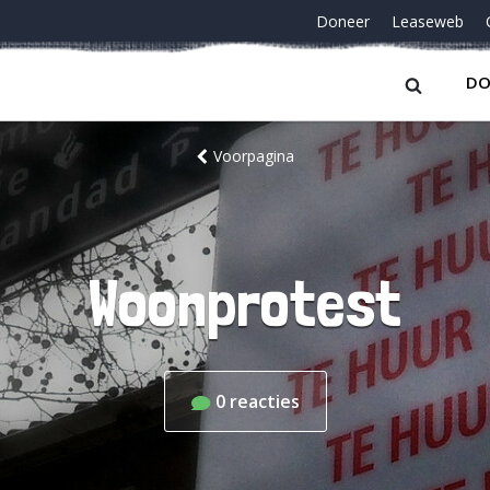
Doneer
Leaseweb
DO
Voorpagina
Woonprotest
0
reacties