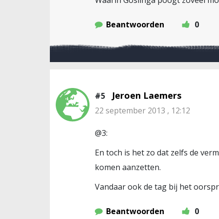
Waarin Goslinga poogt zoveel moge
Beantwoorden
0
Jeroen Laemers
#5
22 september 2013 , 12:12
@3:
En toch is het zo dat zelfs de ve
komen aanzetten.
Vandaar ook de tag bij het oorspro
Beantwoorden
0