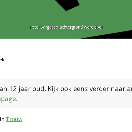
Foto:
Sargasso achtergrond wereldbol
iek
an 12 jaar oud. Kijk ook eens verder naar 
epage
.
 in
Trouw
: