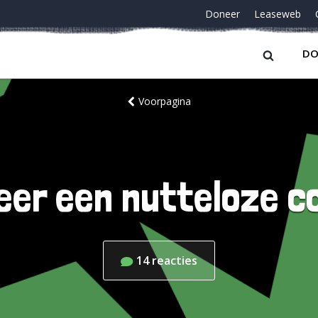
Doneer
Leaseweb
DO
Voorpagina
eer een nutteloze c
14
reacties