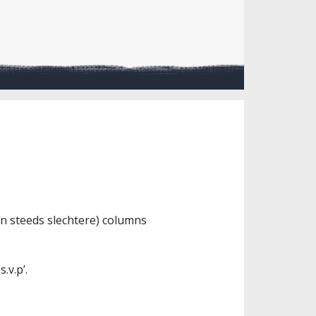
en steeds slechtere) columns
.v.p’.