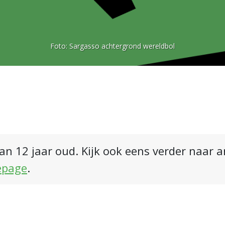
Foto:
Sargasso achtergrond wereldbol
an 12 jaar oud. Kijk ook eens verder naar 
epage
.