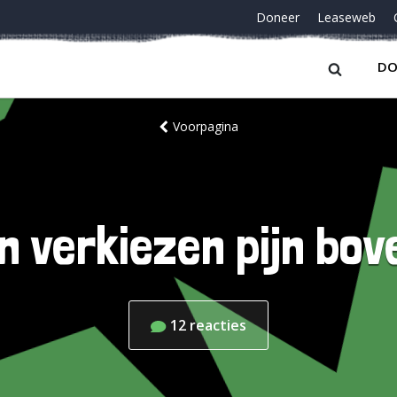
Doneer
Leaseweb
DO
Voorpagina
 verkiezen pijn bov
12
reacties