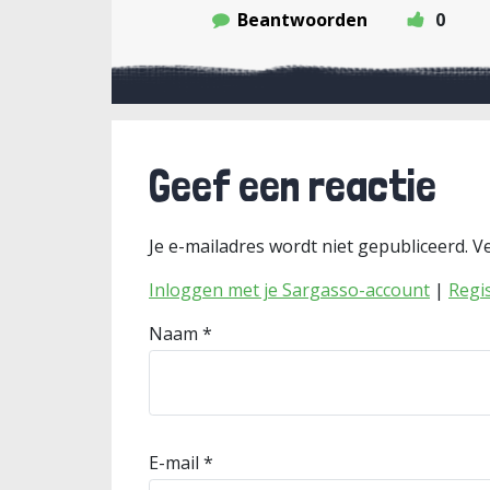
Beantwoorden
0
Geef een reactie
Je e-mailadres wordt niet gepubliceerd.
Ve
Inloggen met je Sargasso-account
|
Regi
Naam
*
E-mail
*