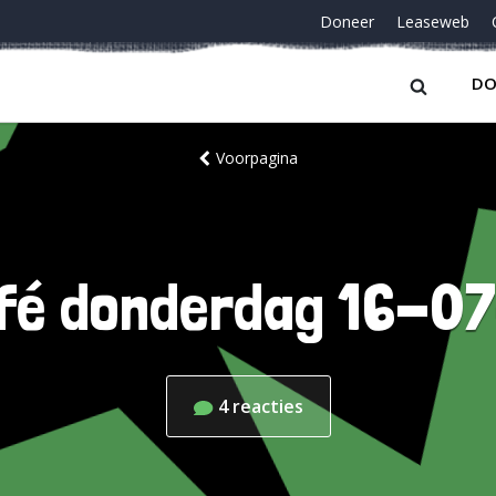
Doneer
Leaseweb
DO
Voorpagina
fé donderdag 16-0
4
reacties