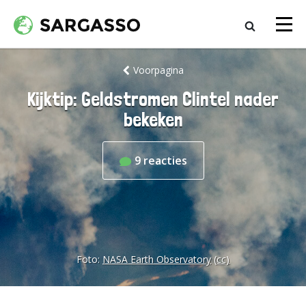
Voorpagina
Kijktip: Geldstromen Clintel nader
bekeken
9
reacties
Foto:
NASA Earth Observatory
(cc)