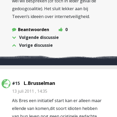
wel wil bespreken (of toch in ieder geval de
gedoogcoalitie). Het sluit lekker aan bij
Teeven’s ideeën over internetveiligheid.
Beantwoorden
0
Volgende discussie
Vorige discussie
L.Brusselman
#15
13 juli 2011 , 14:35
Als Bres een initiatief start kan er alleen maar
ellende van komen,dit soort idioten hebben
van hun leven nog geen originele gedachte