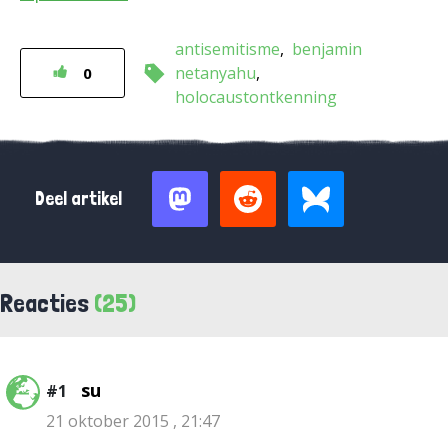
antisemitisme
benjamin
netanyahu
0
holocaustontkenning
Deel artikel
Reacties
(25)
su
#1
21 oktober 2015 , 21:47