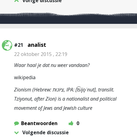
Vorige discussie
analist
#21
22 oktober 2015 , 22:19
Waar haal je dat nu weer vandaan?
wikipedia
Zionism (Hebrew: צִיּוֹנוּת, IPA: [t͡sijo̞ˈnut], translit.
Tziyonut, after Zion) is a nationalist and political
movement of Jews and Jewish culture
Beantwoorden
0
Volgende discussie