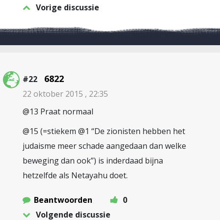
Vorige discussie
6822
#22
22 oktober 2015 , 22:35
@13 Praat normaal
@15 (=stiekem @1 “De zionisten hebben het
judaisme meer schade aangedaan dan welke
beweging dan ook”) is inderdaad bijna
hetzelfde als Netayahu doet.
Beantwoorden
0
Volgende discussie