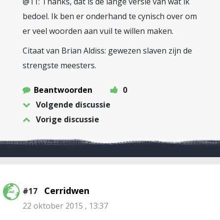
@11: Thanks, dat is de lange versie van wat ik
bedoel. Ik ben er onderhand te cynisch over om
er veel woorden aan vuil te willen maken.
Citaat van Brian Aldiss: gewezen slaven zijn de
strengste meesters.
Beantwoorden
0
Volgende discussie
Vorige discussie
Cerridwen
#17
22 oktober 2015 , 13:37