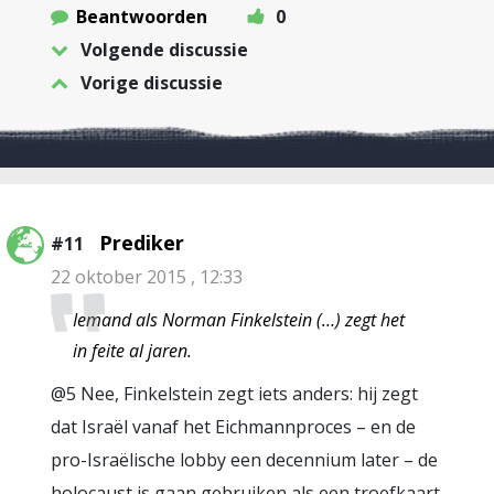
Beantwoorden
0
Volgende discussie
Vorige discussie
Prediker
#11
22 oktober 2015 , 12:33
Iemand als Norman Finkelstein (…) zegt het
in feite al jaren.
@5 Nee, Finkelstein zegt iets anders: hij zegt
dat Israël vanaf het Eichmannproces – en de
pro-Israëlische lobby een decennium later – de
holocaust is gaan gebruiken als een troefkaart