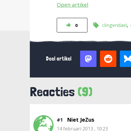
Open artikel
clingendael
0
Deel artikel
Reacties
(9)
Niet JeZus
#1
14 februari 2013 , 10:23