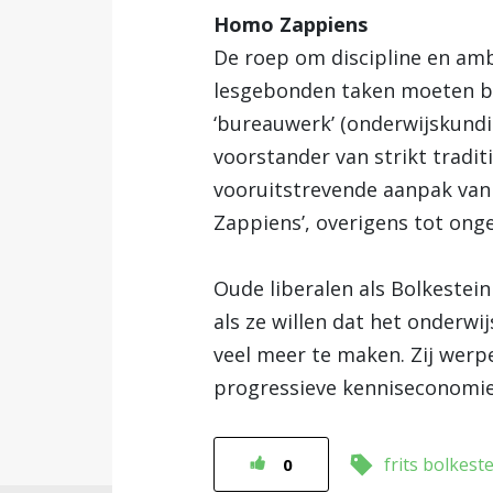
Homo Zappiens
De roep om discipline en amba
lesgebonden taken moeten be
‘bureauwerk’ (onderwijskundi
voorstander van strikt tradit
vooruitstrevende aanpak van
Zappiens’, overigens tot on
Oude liberalen als Bolkestein
als ze willen dat het onderwij
veel meer te maken. Zij werpe
progressieve kenniseconomie
frits bolkest
0