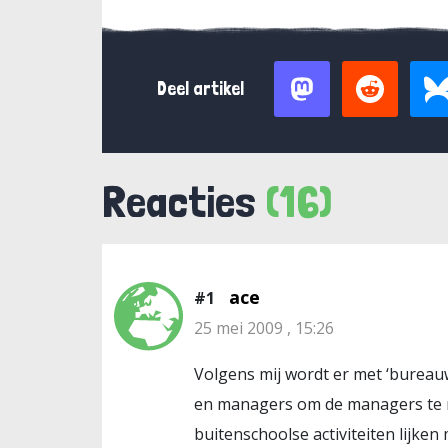
Deel artikel
Reacties
(16)
ace
#1
25 mei 2009 , 15:26
Volgens mij wordt er met ‘burea
en managers om de managers te 
buitenschoolse activiteiten lijke