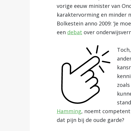
vorige eeuw minister van Ond
karaktervorming en minder na
Bolkestein anno 2009: ‘Je moe
een
debat
over onderwijsverni
Toch,
ander
kansr
kenni
zoals
kunne
stand
Hamming
, noemt competenti
dat pijn bij de oude garde?