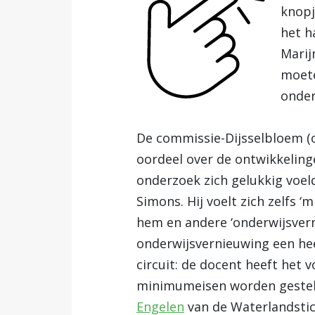
knopj
het h
Marij
moete
onder
De commissie-Dijsselbloem (o
oordeel over de ontwikkeling
onderzoek zich gelukkig voeld
Simons. Hij voelt zich zelfs 
hem en andere ‘onderwijsver
onderwijsvernieuwing een hee
circuit: de docent heeft het
minimumeisen worden gesteld
Engelen
van de Waterlandstich