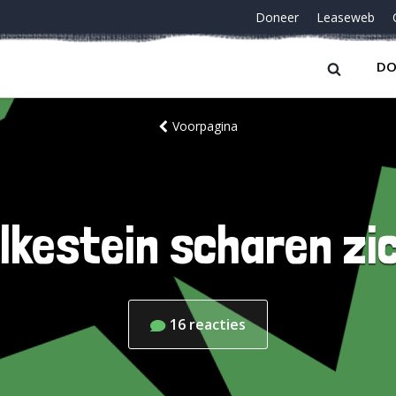
Doneer
Leaseweb
DO
Voorpagina
olkestein scharen zi
16
reacties