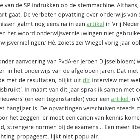
e van de SP indrukken op de stemmachine. Althans,
art gaat. De verbeten opvatting over onderwijs van 
nissen galmt nog eens na in een
artikel
in Vrij Neder
n het woord onderwijsvernieuwingen niet gebruiken
wijsvernielingen.’ Hé, zoiets zei Wiegel vorig jaar oo
nder aanvoering van PvdA-er Jeroen Dijsselbloem) 
en in het onderwijs van de afgelopen jaren. Dat niet
e met de resultaten, blijkt uit
dit
interview met we
‘misbruikt’. In maart van dit jaar sprak ik samen met
nieuwers’ (en een tegenstander) voor een
artikel
in 
t hangijzer is. De opvattingen verschuiven steeds 
 voor het zeggen, er moet een canon van kennis kom
, strengere normen bij de examens… Een meer libe
ting propageert, lijkt niet populair.