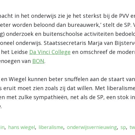
cht in het onderwijs zie je het sterkst bij de PVV e
ter worden beloond dan bureauwerk,’ stelt de SP. 
g) onderzoek en buitenschoolse activiteiten bedoeld
ioneel onderwijs. Staatssecretaris Marja van Bijste
 het Leidse
Da Vinci College
en omschreef de modern
genoegen van
BON
.
 en Wiegel kunnen beter snuffelen aan de staart van
s eruit moet zien zoals zij dat willen. Met liberalis
n met zulke sympathieën, net als de SP, een stok in
.
ein
hans wiegel
liberalisme
onderwijsvernieuwing
sp
tw