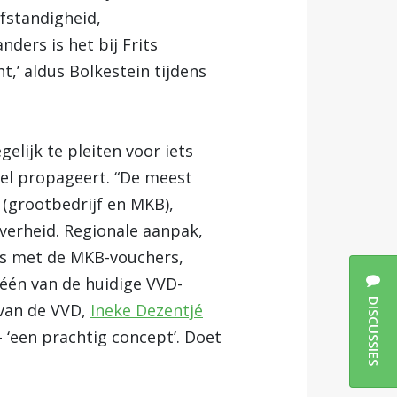
fstandigheid,
ders is het bij Frits
t,’ aldus Bolkestein tijdens
elijk te pleiten voor iets
gel propageert. “De meest
(grootbedrijf en MKB),
overheid. Regionale aanpak,
als met de MKB-vouchers,
 één van de huidige VVD-
DISCUSSIES
van de VVD,
Ineke Dezentjé
‘een prachtig concept’. Doet