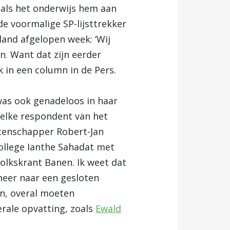
 als het onderwijs hem aan
de voormalige SP-lijsttrekker
land afgelopen week: ‘Wij
. Want dat zijn eerder
k in een column in de Pers.
was ook genadeloos in haar
 elke respondent van het
tenschapper Robert-Jan
 college Ianthe Sahadat met
Volkskrant Banen. Ik weet dat
meer naar een gesloten
en, overal moeten
rale opvatting, zoals
Ewald