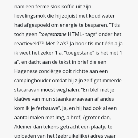
nam een ferme slok koffie uit zijn
lievelingsmok die hij zojuist met koud water
had afgespoeld om energie te besparen. “Ttis
toch geen
”toegest
aa
ne
HTML- tags” onder het
reactieveld??! Met 2 a’s? Ja hoor tis met één a ja
ik weet het zeker 1 a, “toegestane” is het met 1
a”, en dacht aan de tekst in brief die een
Hagenese conciërge ooit richtte aan een
campinghouder omdat hij zijn zelf getimmerde
stacaravan moest weghalen. “En blef met je
klaûwe van mun staankaaraavaan af andes
kom ik je ferbauwe”. Ja, en hij had ook al een
aantal malen met img, a href, /groter dan,
/kleiner dan tekens getracht een plaatje te
uploaden van het (gebruikelijke) adres waar