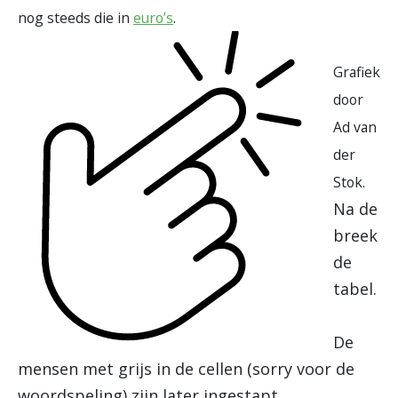
nog steeds die in
euro’s
.
Grafiek
door
Ad van
der
Stok.
Na de
breek
de
tabel.
De
mensen met grijs in de cellen (sorry voor de
woordspeling) zijn later ingestapt.