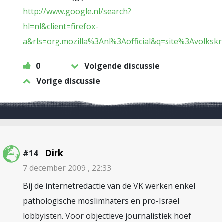
http://www.google.nl/search?
hl=nl&client=firefox-
a&rls=org.mozilla%3Anl%3Aofficial&q=site%3Avolks
0
Volgende discussie
Vorige discussie
Dirk
#14
7 december 2009 , 22:33
Bij de internetredactie van de VK werken enkel
pathologische moslimhaters en pro-Israël
lobbyisten. Voor objectieve journalistiek hoef