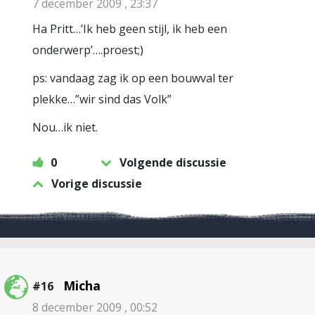
7 december 2009 , 23:37
Ha Pritt…’Ik heb geen stijl, ik heb een
onderwerp’….proest;)
ps: vandaag zag ik op een bouwval ter
plekke…”wir sind das Volk”
Nou…ik niet.
0
Volgende discussie
Vorige discussie
Micha
#16
8 december 2009 , 00:52