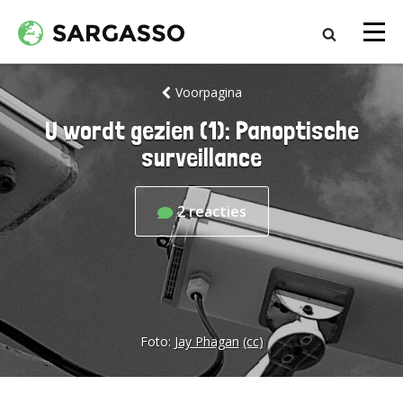
Voorpagina
U wordt gezien (1): Panoptische
surveillance
2
reacties
Foto:
Jay Phagan
(cc)