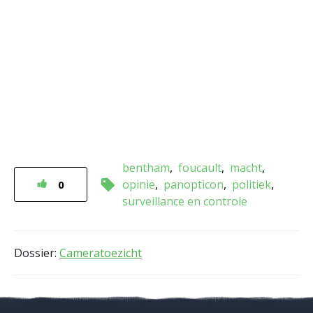
bentham
foucault
macht
opinie
panopticon
politiek
0
surveillance en controle
Dossier:
Cameratoezicht