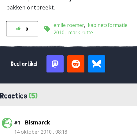
pakken ontbreekt.
emile roemer
kabinetsformatie
0
2010
mark rutte
Deel artikel
Reacties
(5)
Bismarck
#1
14 oktober 2010 , 08:18