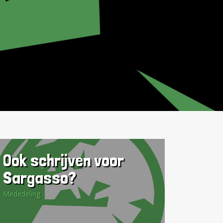
Ook schrijven voor
Sargasso?
Mededeling