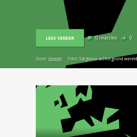
0
reacties
0
LEES VERDER
Door:
Steeph
Foto:
Sargasso achtergrond wereld