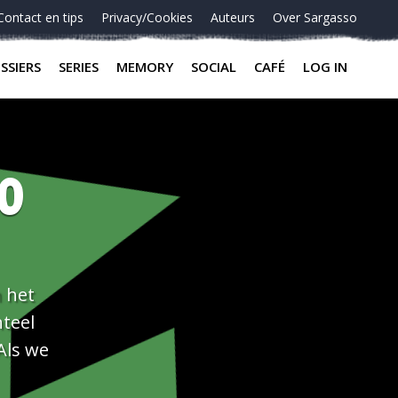
Contact en tips
Privacy/Cookies
Auteurs
Over Sargasso
SSIERS
SERIES
MEMORY
SOCIAL
CAFÉ
LOG IN
50
 het
teel
Als we