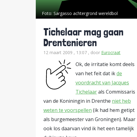
Foto:
Sargasso achtergrond wereldbol
Tichelaar mag gaan
Drentenieren
12 maart 2009 , 13:07
, door
Eurocraat
Ok, de irritatie komt deels
van het feit dat ik
de
voordracht van Jacques
Tichelaar
als Commissaris
van de Koniningin in Drenthe
niet heb
weten te voorspellen
(ik had hem getipt
als burgemeester van Groningen). Maar
ook los daarvan vind ik het een tamelijk