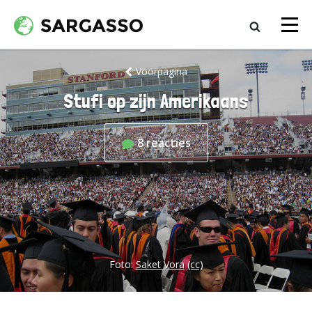
Voorpagina
Stufi op zijn Amerikaans
8
reacties
Foto:
Saket Vora
(cc)