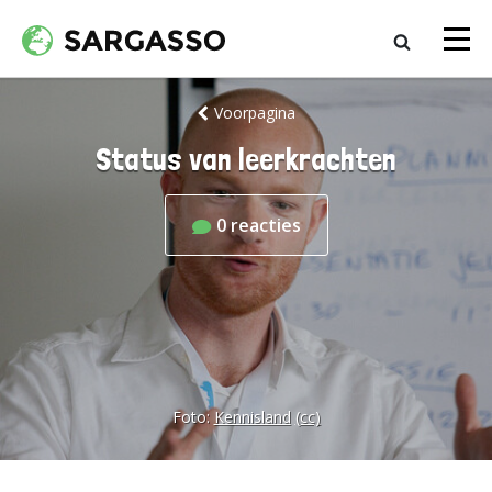
Voorpagina
Status van leerkrachten
0
reacties
Foto:
Kennisland
(cc)