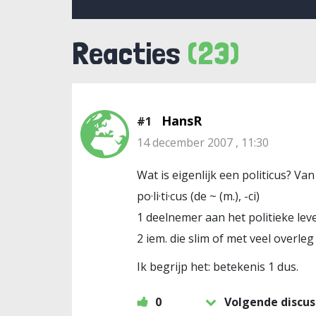
Reacties
(23)
HansR
#1
14 december 2007 , 11:30
Wat is eigenlijk een politicus? Va
po·li·ti·cus
(de ~ (m.), -ci)
1 deelnemer aan het politieke lev
2 iem. die slim of met veel overleg
Ik begrijp het: betekenis 1 dus.
0
Volgende discus