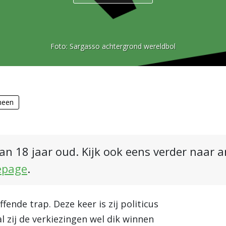
Foto:
Sargasso achtergrond wereldbol
meen
an 18 jaar oud. Kijk ook eens verder naar 
epage
.
ffende trap. Deze keer is zij politicus
al zij de verkiezingen wel dik winnen