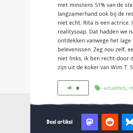
met minstens 51% van de st
langzamerhand ook bij de res
niet echt. Rita is een actrice.
realitysoap. Dat hadden we na
ontdekken vanwege het lage r
belevenissen. Zeg nou zelf, ee
niet links, ik ben recht-door
zijn uit de koker van Wim T. 
actualiteit
m
0
Deel artikel