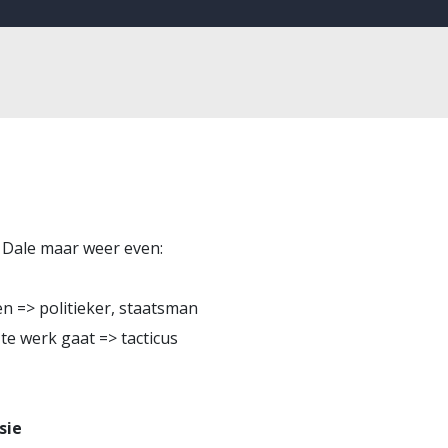
n Dale maar weer even:
en => politieker, staatsman
 te werk gaat => tacticus
sie