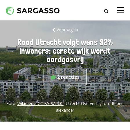
Voorpagina
Raad Utrecht volgt wens 92%
inwoners: eerste wijk wordt
aardgasvrij
2
reacties
Foto:
Wikimedia CC BY-SA 3.0
, Utrecht Overvecht, foto Ruben
alexander