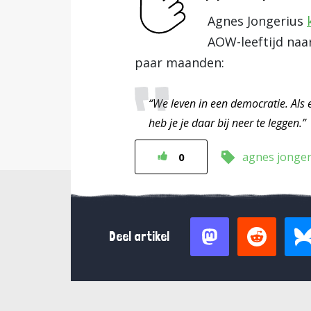
Agnes Jongerius
AOW-leeftijd naa
paar maanden:
“We leven in een democratie. Als
heb je je daar bij neer te leggen.”
agnes jonger
0
Deel artikel