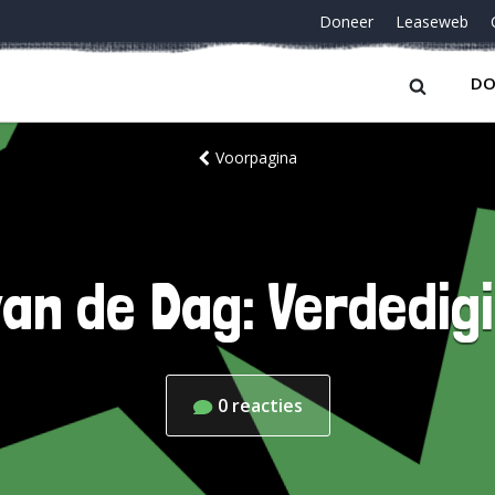
Doneer
Leaseweb
DO
Voorpagina
an de Dag: Verdedigi
0
reacties