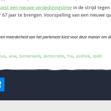
kiest een nieuwe verdedigingslinie
in de strijd tege
r 67 jaar te brengen. Voorspelling van een nieuwe qu
 een meerderheid van het parlement kiest voor deze manier om 
ius
aow
binnenland
democratie
fnv
politiek
qvdd