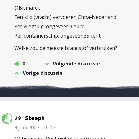
@Bismarck
Een kilo (vracht) vervoeren Chna-Nederland
Per vliegtuig: ongeveer 3 euro
Per containerschip: ongeveer 35 cent
Welke zou de meeste brandstof verbruiken?
0
Volgende discussie
Vorige discussie
Steeph
#9
4 juni 2007 , 10:47
@Chinaman: Weet niet of ik jouw vraag