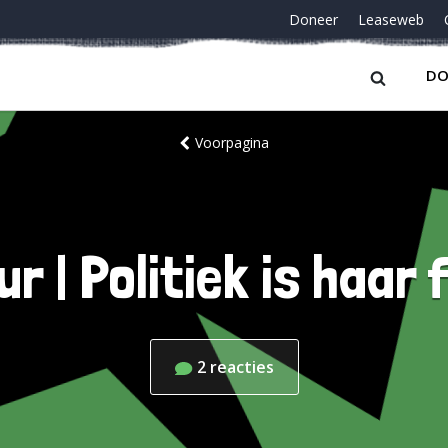
Doneer
Leaseweb
DO
Voorpagina
r | Politiek is haar 
2
reacties