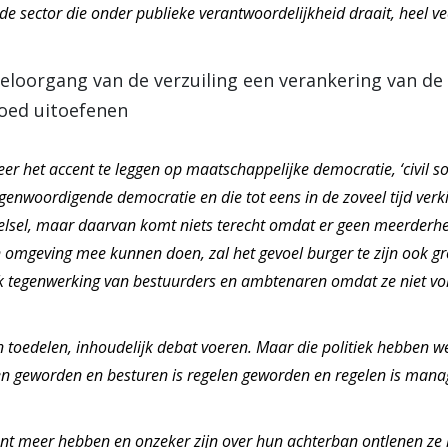
de sector die onder publieke verantwoordelijkheid draait, heel ve
teloorgang van de verzuiling een verankering van de 
loed uitoefenen
 het accent te leggen op maatschappelijke democratie, ‘civil socie
genwoordigende democratie en die tot eens in de zoveel tijd ver
stelsel, maar daarvan komt niets terecht omdat er geen meerderh
 omgeving mee kunnen doen, zal het gevoel burger te zijn ook gr
 tegenwerking van bestuurders en ambtenaren omdat ze niet vo
 toedelen, inhoudelijk debat voeren. Maar die politiek hebben we 
en geworden en besturen is regelen geworden en regelen is mana
punt meer hebben en onzeker zijn over hun achterban ontlenen ze h