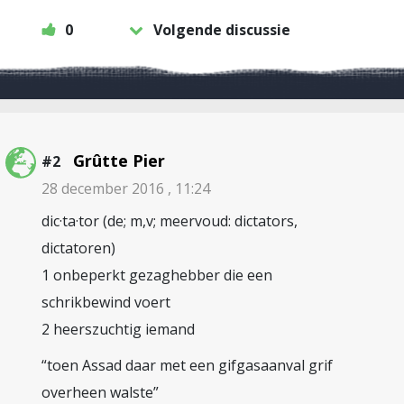
0
Volgende discussie
Grûtte Pier
#2
28 december 2016 , 11:24
dic·ta·tor (de; m,v; meervoud: dictators,
dictatoren)
1 onbeperkt gezaghebber die een
schrikbewind voert
2 heerszuchtig iemand
“toen Assad daar met een gifgasaanval grif
overheen walste”