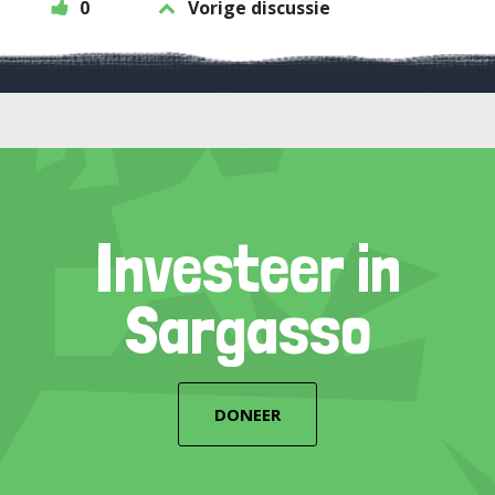
0
Vorige discussie
Investeer in
Sargasso
DONEER