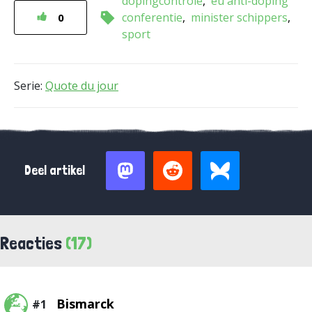
dopingcontrole
eu anti-doping
conferentie
minister schippers
0
sport
Serie:
Quote du jour
Deel artikel
Reacties
(17)
Bismarck
#1