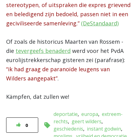
stereotypen, of uitspraken die expres grievend
en beledigend zijn bedoeld, passen niet in een
geciviliseerde samenleving.”
(DeStandaard)
Of zoals de historicus Maarten van Rossem -
die
tevergeefs benaderd
werd voor het PvdA
eurolijstrekkerschap gisteren zei (parafrase):
“ik had graag de paranoïde leugens van
Wilders aangepakt”
.
Kämpfen, dat zullen we!
deportatie
europa
extreem-
rechts
geert wilders
0
geschiedenis
instant godwin
moslims
vrijheid en democratie