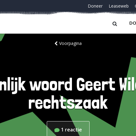
Doneer
Leaseweb
DO
Voorpagina
nlijk woord Geert Wil
rechtszaak
1
reactie