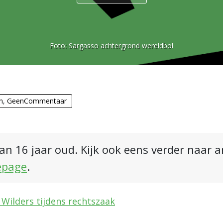
Foto:
Sargasso achtergrond wereldbol
n
,
GeenCommentaar
an 16 jaar oud. Kijk ook eens verder naar 
epage
.
 Wilders tijdens rechtszaak