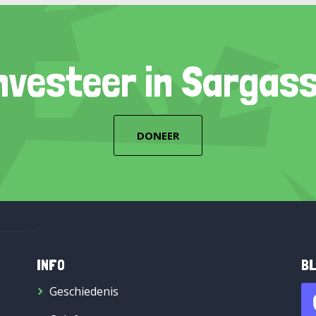
nvesteer in Sargas
DONEER
INFO
BL
Geschiedenis