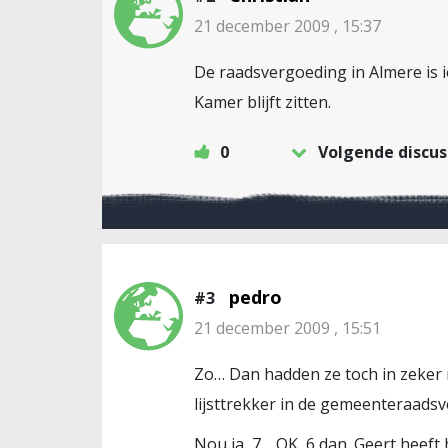
21 december 2009 , 15:37
De raadsvergoeding in Almere is i
Kamer blijft zitten.
0
Volgende discus
pedro
#3
21 december 2009 , 15:51
Zo… Dan hadden ze toch in zeker
lijsttrekker in de gemeenteraadsv
Nou ja, 7… OK, 6 dan. Geert heeft