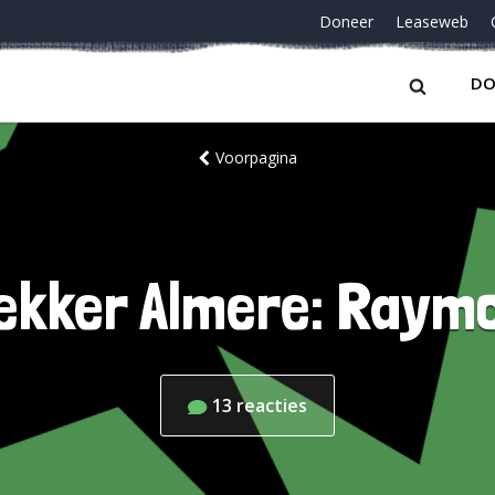
Doneer
Leaseweb
DO
Voorpagina
rekker Almere: Raym
13
reacties