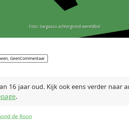
Foto:
Sargasso achtergrond wereldbol
meen
,
GeenCommentaar
an 16 jaar oud. Kijk ook eens verder naar 
epage
.
ymond de Roon