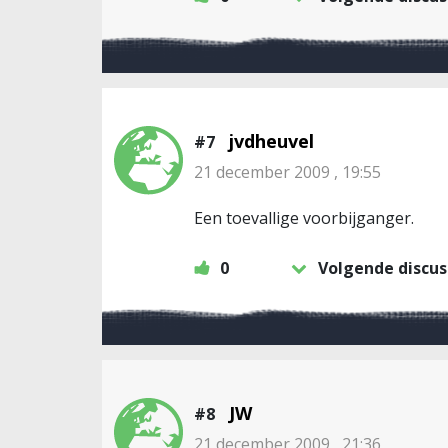
jvdheuvel
#7
21 december 2009 , 19:55
Een toevallige voorbijganger.
0
Volgende discus
JW
#8
21 december 2009 , 21:36